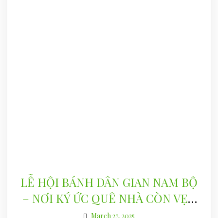
LỄ HỘI BÁNH DÂN GIAN NAM BỘ
– NƠI KÝ ỨC QUÊ NHÀ CÒN VẸN
NGUYÊN
March 27, 2025