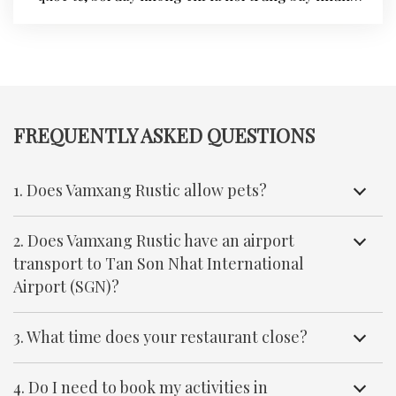
món bánh ngon đặc trưng của vùng đất miền Tây,
mà còn là cơ hội…
FREQUENTLY ASKED QUESTIONS
1. Does Vamxang Rustic allow pets?
2. Does Vamxang Rustic have an airport
transport to Tan Son Nhat International
Airport (SGN)?
3. What time does your restaurant close?
4. Do I need to book my activities in