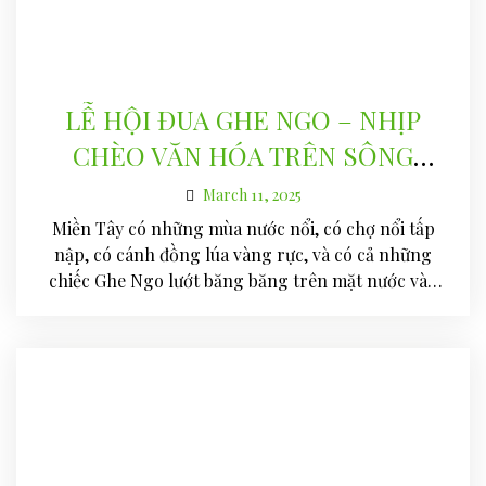
LỄ HỘI ĐUA GHE NGO – NHỊP
CHÈO VĂN HÓA TRÊN SÔNG
NƯỚC TÂY NAM BỘ
March 11, 2025
Miền Tây có những mùa nước nổi, có chợ nổi tấp
nập, có cánh đồng lúa vàng rực, và có cả những
chiếc Ghe Ngo lướt băng băng trên mặt nước vào
mùa hội. Giữa đất trời mênh mông, những con
thuyền dài, sặc sỡ sắc màu ấy không chỉ…