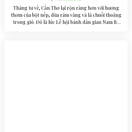
Tháng tư về, Cần Thơ lại rộn ràng hơn với hương
thơm của bột nếp, dừa rám vàng và lá chuối thoảng
trong gió. Đó là lúc Lễ hội bánh dân gian Nam Bộ
bắt đầu, một góc quê giữa lòng phố, nơi người ta
tìm về với những ký…