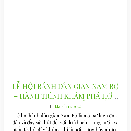
LỄ HỘI BÁNH DÂN GIAN NAM BỘ
– HÀNH TRÌNH KHÁM PHÁ HƠN
100 LOẠI BÁNH TRUYỀN THỐNG
March 11, 2025
Lễ hội bánh dân gian Nam Bộ là một sự kiện độc
đáo và đầy sức hút đối với du khách trong nước và
quốc tế, bởi đây không chỉ là nơi trưng bày những